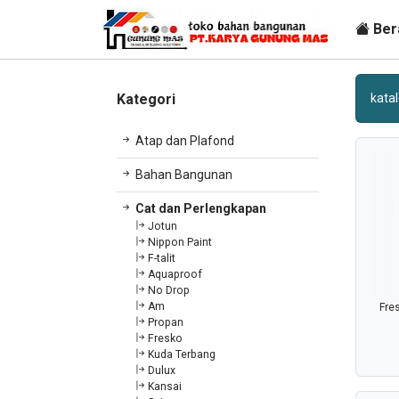
Ber
Kategori
kata
Atap dan Plafond
Bahan Bangunan
Cat dan Perlengkapan
Jotun
Nippon Paint
F-talit
Aquaproof
No Drop
Am
Fre
Propan
Fresko
Kuda Terbang
Dulux
Kansai