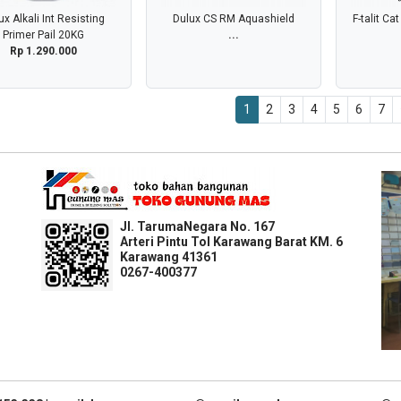
ux Alkali Int Resisting
Dulux CS RM Aquashield
F-talit Ca
Primer Pail 20KG
...
Rp 1.290.000
1
2
3
4
5
6
7
Jl. TarumaNegara No. 167
Arteri Pintu Tol Karawang Barat KM. 6
Karawang 41361
0267-400377