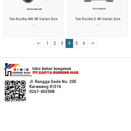
Tee Rucika AW All Varian Size
Tee Rucika D All Varian Size
...
...
1
2
3
4
5
6
Jl. Rangga Gede No. 205
Karawang 41316
0267-402908